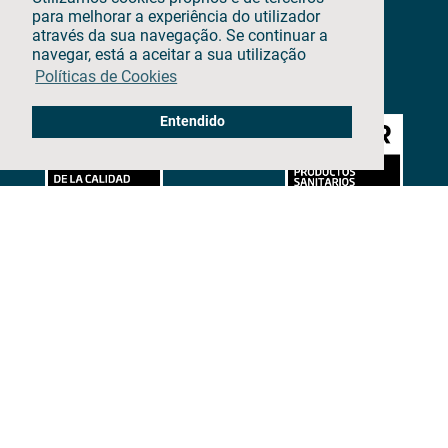
para melhorar a experiência do utilizador
através da sua navegação. Se continuar a
navegar, está a aceitar a sua utilização
Políticas de Cookies
Entendido
ER-0261/2024
GS-0015/2024
CADEIRAS DE RODAS ELÉTRICAS
MOTORES ELÉTRICOS
SCOOTERS
GRUAS
CADEIRAS DE RODAS MANUAIS
Contacto
Blog
Nosotros