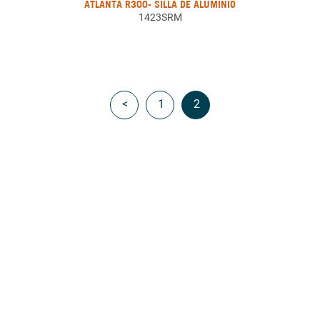
ATLANTA R300- SILLA DE ALUMINIO
1423SRM
<
1
2