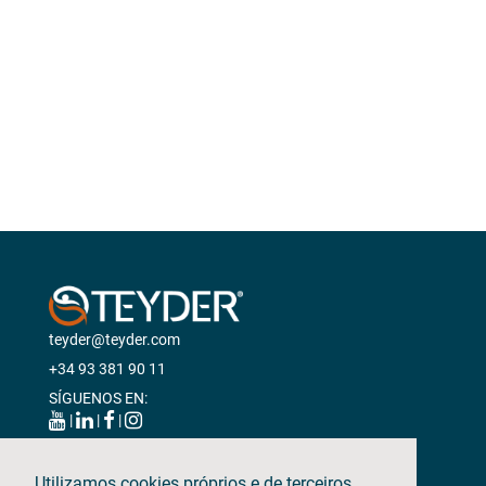
teyder@teyder.com
+34 93 381 90 11
SÍGUENOS EN:
|
|
|
Utilizamos cookies próprios e de terceiros