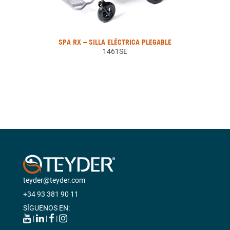
SPA RX – SILLA ELÉCTRICA PLEGABLE
1461SE
teyder@teyder.com
+34 93 381 90 11
SÍGUENOS EN:
|
|
|