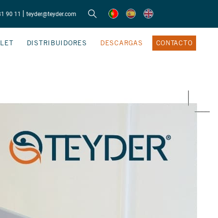
|
81 90 11
teyder@teyder.com
LET
DISTRIBUIDORES
DESCARGAS
CONTACTO