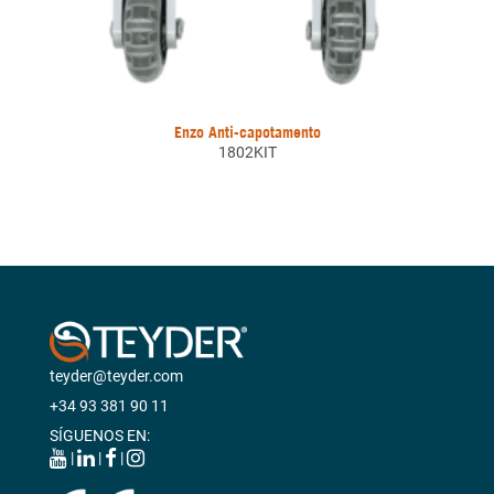
Enzo Anti-capotamento
1802KIT
teyder@teyder.com
+34 93 381 90 11
SÍGUENOS EN:
|
|
|