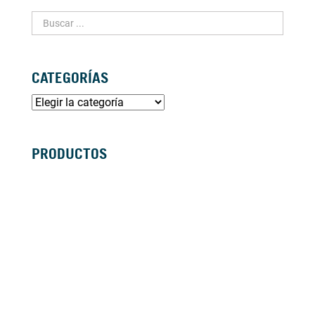
CATEGORÍAS
PRODUCTOS
SILLAS DE RUEDAS MANUALES
SILLAS DE RUEDAS ELÉCTRICAS
SILLAS DE RUEDAS ACTIVAS
SCOOTERS ELÉCTRICOS
ANDADORES
BASTONES Y MULETAS
CAMAS
BAÑO
GRÚAS
VIDA DIÁRIA