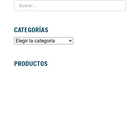
CATEGORÍAS
PRODUCTOS
SILLAS DE RUEDAS MANUALES
SILLAS DE RUEDAS ELÉCTRICAS
SILLAS DE RUEDAS ACTIVAS
SCOOTERS ELÉCTRICOS
ANDADORES
BASTONES Y MULETAS
CAMAS
BAÑO
GRÚAS
VIDA DIÁRIA
ANTIESCARAS