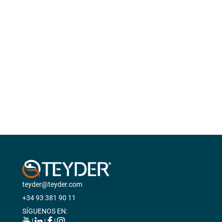
SILLAS DE RUEDAS ACTIVAS
SCOOTERS ELÉCTRICOS
ANDADORES
BASTONES Y MULETAS
CAMAS
BAÑO
GRÚAS
VIDA DIÁRIA
ANTIESCARAS
teyder@teyder.com
+34 93 381 90 11
SÍGUENOS EN:
|
|
|