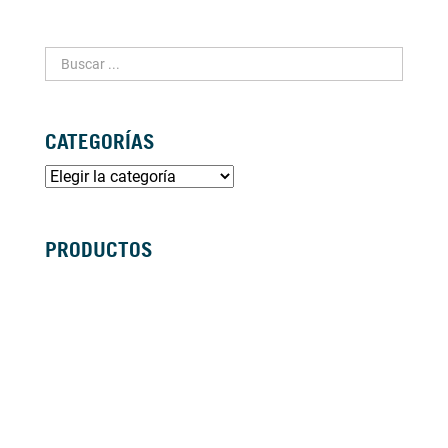
CATEGORÍAS
PRODUCTOS
SILLAS DE RUEDAS MANUALES
SILLAS DE RUEDAS ELÉCTRICAS
SILLAS DE RUEDAS ACTIVAS
SCOOTERS ELÉCTRICOS
ANDADORES
BASTONES Y MULETAS
CAMAS
BAÑO
GRÚAS