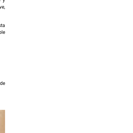
e y
ve,
sta
ble
 de