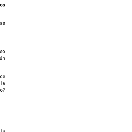
ios
mas
uso
aún
 de
 la
vo?
 la