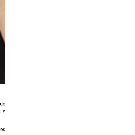
 de
e y
res