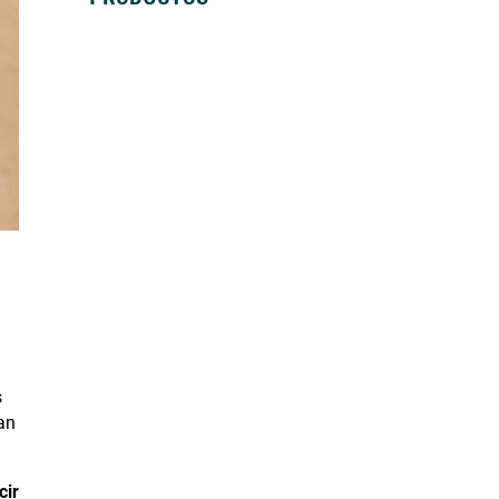
SILLAS DE RUEDAS MANUALES
SILLAS DE RUEDAS ELÉCTRICAS
SILLAS DE RUEDAS ACTIVAS
SCOOTERS ELÉCTRICOS
ANDADORES
BASTONES Y MULETAS
CAMAS
BAÑO
GRÚAS
VIDA DIÁRIA
ANTIESCARAS
s
san
cir