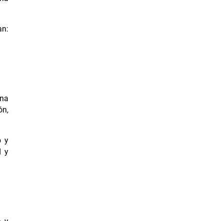
an:
una
ón,
o y
d y