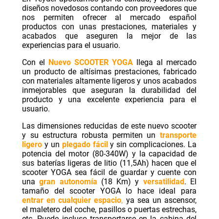
diseños novedosos contando con proveedores que
nos permiten ofrecer al mercado español
productos con unas prestaciones, materiales y
acabados que aseguren la mejor de las
experiencias para el usuario.
Con el
Nuevo SCOOTER YOGA
llega al mercado
un producto de altísimas prestaciones, fabricado
con materiales altamente ligeros y unos acabados
inmejorables que aseguran la durabilidad del
producto y una excelente experiencia para el
usuario.
Las dimensiones reducidas de este nuevo scooter
y su estructura robusta permiten un
transporte
ligero
y un
plegado fácil
y sin complicaciones. La
potencia del motor (80-340W) y la capacidad de
sus baterías ligeras de litio (11,5Ah) hacen que el
scooter YOGA sea fácil de guardar y cuente con
una
gran autonomía
(18 Km) y
versatilidad
. El
tamaño del scooter YOGA lo hace ideal para
entrar en cualquier espacio
,
ya sea un ascensor,
el maletero del coche, pasillos o puertas estrechas,
etc. Puede incluso transportarse en la cabina del