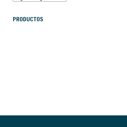
PRODUCTOS
SILLAS DE RUEDAS MANUALES
SILLAS DE RUEDAS ELÉCTRICAS
SILLAS DE RUEDAS ACTIVAS
SCOOTERS ELÉCTRICOS
ANDADORES
BASTONES Y MULETAS
CAMAS
BAÑO
GRÚAS
VIDA DIÁRIA
ANTIESCARAS