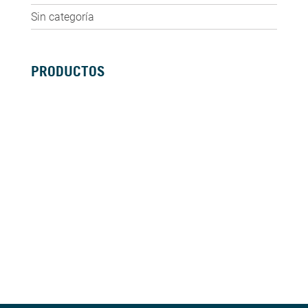
Sin categoría
PRODUCTOS
SILLAS DE RUEDAS MANUALES
SILLAS DE RUEDAS ELÉCTRICAS
SILLAS DE RUEDAS ACTIVAS
SCOOTERS ELÉCTRICOS
ANDADORES
BASTONES Y MULETAS
CAMAS
BAÑO
GRÚAS
VIDA DIÁRIA
ANTIESCARAS