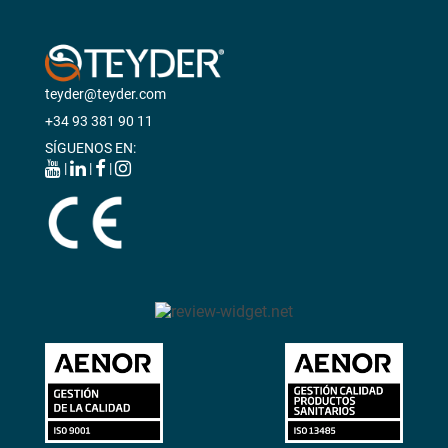
teyder@teyder.com
+34 93 381 90 11
SÍGUENOS EN:
|
|
|