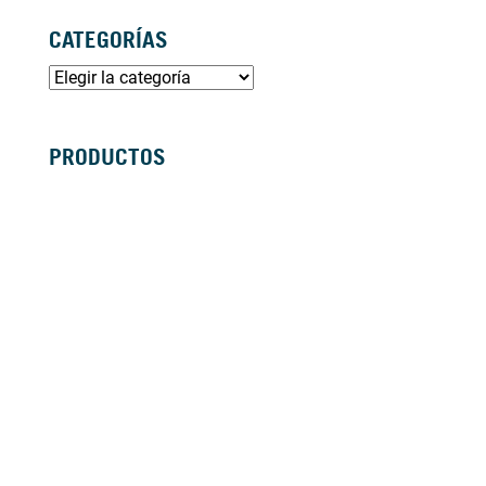
CATEGORÍAS
PRODUCTOS
SILLAS DE RUEDAS MANUALES
SILLAS DE RUEDAS ELÉCTRICAS
SILLAS DE RUEDAS ACTIVAS
SCOOTERS ELÉCTRICOS
ANDADORES
BASTONES Y MULETAS
CAMAS
BAÑO
GRÚAS
VIDA DIÁRIA
ANTIESCARAS