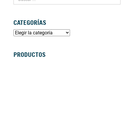
CATEGORÍAS
PRODUCTOS
SILLAS DE RUEDAS MANUALES
SILLAS DE RUEDAS ELÉCTRICAS
SILLAS DE RUEDAS ACTIVAS
SCOOTERS ELÉCTRICOS
ANDADORES
BASTONES Y MULETAS
CAMAS
BAÑO
GRÚAS
VIDA DIÁRIA
ANTIESCARAS