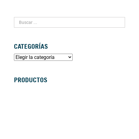
CATEGORÍAS
PRODUCTOS
SILLAS DE RUEDAS MANUALES
SILLAS DE RUEDAS ELÉCTRICAS
SILLAS DE RUEDAS ACTIVAS
SCOOTERS ELÉCTRICOS
ANDADORES
BASTONES Y MULETAS
CAMAS
BAÑO