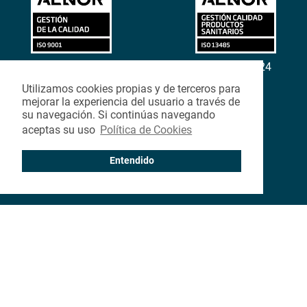
ER-0261/2024
GS-0015/2024
Utilizamos cookies propias y de terceros para
SILLAS DE RUEDAS ELÉCTRICAS
mejorar la experiencia del usuario a través de
MOTORES
su navegación. Si continúas navegando
SCOOTERS
aceptas su uso
Política de Cookies
GRÚAS
SILLAS DE RUEDAS MANUALES
Entendido
CONTACTO
BLOG
NOSOTROS
DESCARGAS
CANAL ÉTICO