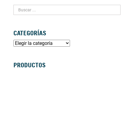
CATEGORÍAS
PRODUCTOS
SILLAS DE RUEDAS MANUALES
SILLAS DE RUEDAS ELÉCTRICAS
SILLAS DE RUEDAS ACTIVAS
SCOOTERS ELÉCTRICOS
ANDADORES
BASTONES Y MULETAS
CAMAS
BAÑO
GRÚAS
VIDA DIÁRIA