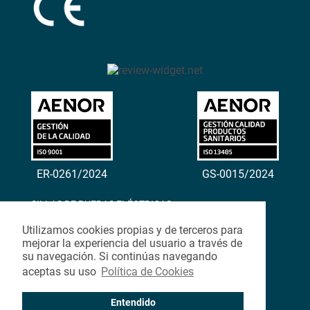
ER-0261/2024
GS-0015/2024
SILLAS DE RUEDAS ELÉCTRICAS
MOTORES
Utilizamos cookies propias y de terceros para
SCOOTERS
mejorar la experiencia del usuario a través de
GRÚAS
su navegación. Si continúas navegando
SILLAS DE RUEDAS MANUALES
aceptas su uso
Política de Cookies
CONTACTO
Entendido