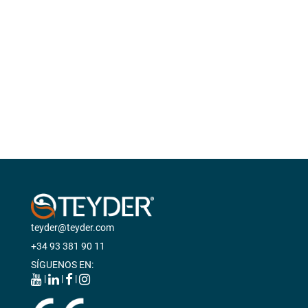
SCOOTERS ELÉCTRICOS
ANDADORES
BASTONES Y MULETAS
CAMAS
BAÑO
GRÚAS
VIDA DIÁRIA
ANTIESCARAS
teyder@teyder.com
+34 93 381 90 11
SÍGUENOS EN:
|
|
|