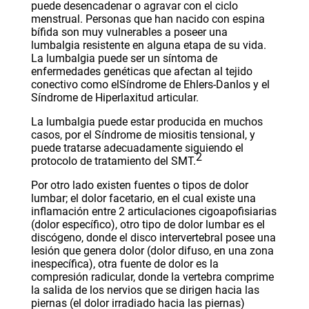
puede desencadenar o agravar con el
ciclo
menstrual
. Personas que han nacido con
espina
bífida
son muy vulnerables a poseer una
lumbalgia resistente en alguna etapa de su vida.
La lumbalgia puede ser un síntoma de
enfermedades genéticas que afectan al tejido
conectivo como el
Síndrome de Ehlers-Danlos
y el
Síndrome de
Hiperlaxitud articular
.
La lumbalgia puede estar producida en muchos
casos, por el
Síndrome de miositis tensional
, y
puede tratarse adecuadamente siguiendo el
2
protocolo de tratamiento del SMT.
Por otro lado existen fuentes o tipos de dolor
lumbar; el dolor facetario, en el cual existe una
inflamación entre 2 articulaciones cigoapofisiarias
(dolor específico), otro tipo de dolor lumbar es el
discógeno, donde el disco intervertebral posee una
lesión que genera dolor (dolor difuso, en una zona
inespecífica), otra fuente de dolor es la
compresión radicular, donde la vertebra comprime
la salida de los nervios que se dirigen hacia las
piernas (el dolor irradiado hacia las piernas)