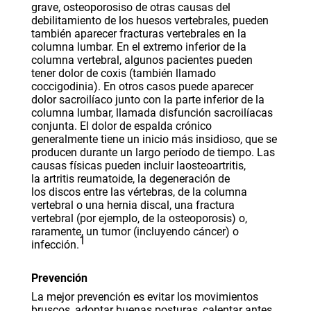
grave,
osteoporosis
o de otras causas del
debilitamiento de los huesos vertebrales, pueden
también aparecer fracturas vertebrales en la
columna lumbar. En el extremo inferior de la
columna vertebral, algunos pacientes pueden
tener dolor de
coxis
(también llamado
coccigodinia). En otros casos puede aparecer
dolor sacroilíaco junto con la parte inferior de la
columna lumbar, llamada disfunción sacroilíacas
conjunta. El dolor de espalda crónico
generalmente tiene un inicio más insidioso, que se
producen durante un largo período de tiempo. Las
causas físicas pueden incluir la
osteoartritis
,
la
artritis reumatoide
, la degeneración de
los
discos entre las vértebras
, de la columna
vertebral o una
hernia discal
, una fractura
vertebral (por ejemplo, de la osteoporosis) o,
raramente, un tumor (incluyendo
cáncer
) o
1
infección.
Prevención
La mejor prevención es evitar los movimientos
bruscos, adoptar buenas posturas, calentar antes