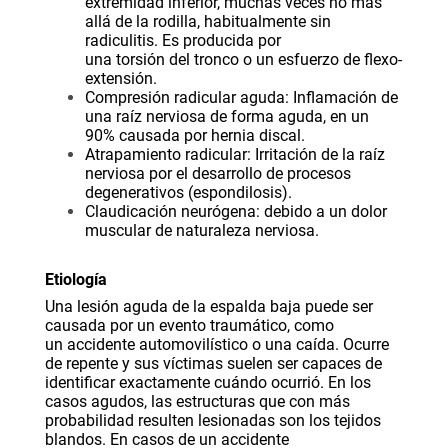
extremidad inferior, muchas veces no más
allá de la
rodilla
, habitualmente sin
radiculitis. Es producida por
una
torsión
del
tronco
o un esfuerzo de flexo-
extensión.
Compresión radicular aguda:
Inflamación
de
una raíz nerviosa de forma aguda, en un
90% causada por
hernia
discal.
Atrapamiento radicular: Irritación de la raíz
nerviosa por el desarrollo de procesos
degenerativos (espondilosis).
Claudicación neurógena: debido a un dolor
muscular de naturaleza nerviosa.
Etiología
Una lesión aguda de la espalda baja puede ser
causada por un evento traumático, como
un
accidente automovilístico
o una caída. Ocurre
de repente y sus víctimas suelen ser capaces de
identificar exactamente cuándo ocurrió. En los
casos agudos, las estructuras que con más
probabilidad resulten lesionadas son los tejidos
blandos. En casos de un accidente