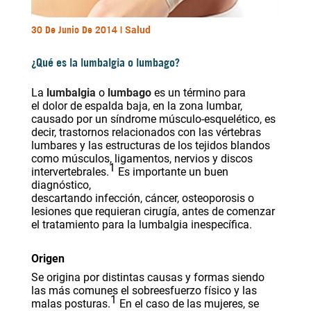
30 De Junio De 2014 |
Salud
¿Qué es la lumbalgia o lumbago?
La
lumbalgia
o
lumbago
es un término para
el
dolor
de espalda baja, en la
zona lumbar
,
causado por un síndrome
músculo-esquelético
, es
decir, trastornos relacionados con las
vértebras
lumbares
y las estructuras de los tejidos blandos
como
músculos
,
ligamentos
,
nervios
y discos
1
intervertebrales.
Es importante un buen
diagnóstico,
descartando
infección
,
cáncer
,
osteoporosis
o
lesiones que requieran
cirugía
, antes de comenzar
el
tratamiento para la lumbalgia inespecífica
.
Origen
Se origina por distintas causas y formas siendo
las más comunes el sobreesfuerzo físico y las
1
malas posturas.
En el caso de las mujeres, se