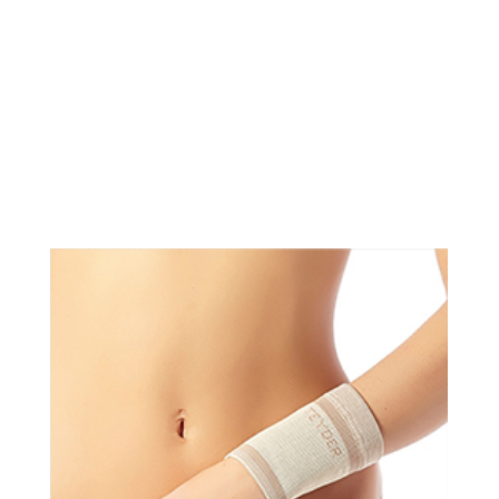
SCOOTERS ELÉCTRICOS
ANDADORES
BASTONES Y MULETAS
CAMAS
BAÑO
GRÚAS
VIDA DIÁRIA
ANTIESCARAS