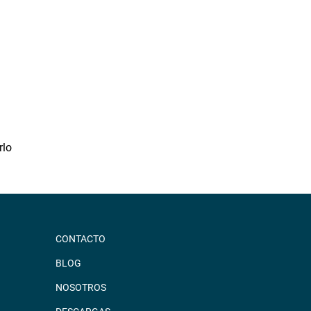
ANDADORES
BASTONES Y MULETAS
CAMAS
BAÑO
GRÚAS
VIDA DIÁRIA
ANTIESCARAS
rlo
CONTACTO
BLOG
NOSOTROS