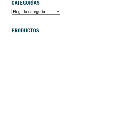
CATEGORÍAS
PRODUCTOS
SILLAS DE RUEDAS MANUALES
SILLAS DE RUEDAS ELÉCTRICAS
SILLAS DE RUEDAS ACTIVAS
SCOOTERS ELÉCTRICOS
ANDADORES
BASTONES Y MULETAS
CAMAS
BAÑO
GRÚAS
VIDA DIÁRIA
ANTIESCARAS