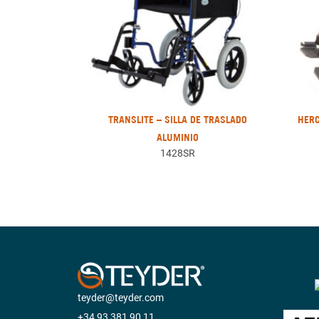
TRANSLITE – SILLA DE TRASLADO
HERC
ALUMINIO
1428SR
teyder@teyder.com
+34 93 381 90 11