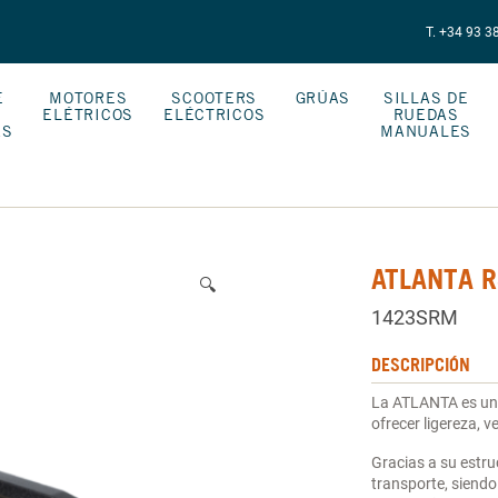
T. +34 93 3
E
MOTORES
SCOOTERS
GRÚAS
SILLAS DE
ELÉTRICOS
ELÉCTRICOS
RUEDAS
AS
MANUALES
ATLANTA R
🔍
1423SRM
DESCRIPCIÓN
La ATLANTA es una
ofrecer ligereza, v
Gracias a su estru
transporte, siendo