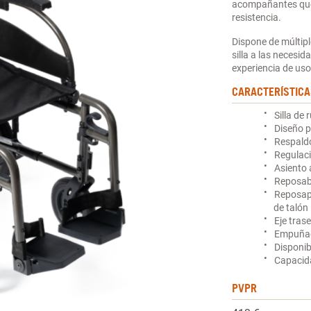
acompañantes que 
resistencia.
Dispone de múltipl
silla a las necesid
experiencia de uso 
CARACTERÍSTICA
Silla de
Diseño p
Respaldo
Regulaci
Asiento 
Reposab
Reposapi
de talón
Eje trase
Empuñad
Disponib
Capacid
PVPR