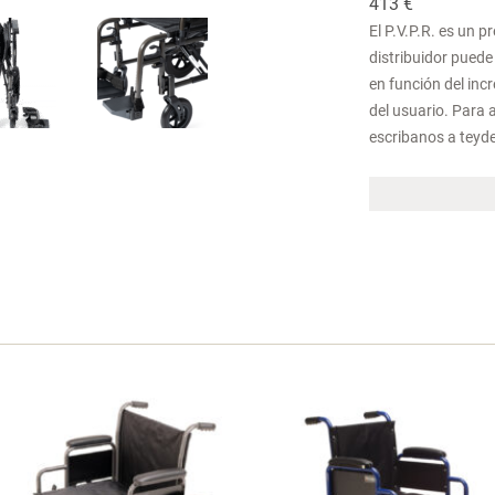
413 €
El P.V.P.R. es un p
distribuidor puede 
en función del in
del usuario. Para 
escribanos a teyd