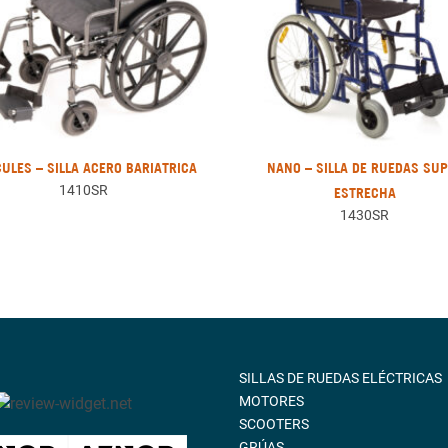
ULES – SILLA ACERO BARIATRICA
NANO – SILLA DE RUEDAS SU
1410SR
ESTRECHA
1430SR
SILLAS DE RUEDAS ELÉCTRICAS
MOTORES
SCOOTERS
GRÚAS