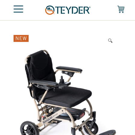
NEW
🔍