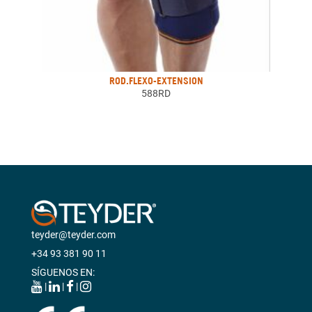
ROD.FLEXO-EXTENSION
588RD
teyder@teyder.com
+34 93 381 90 11
SÍGUENOS EN:
|
|
|