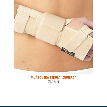
MUÑEQUERA FERULA IZQUIERDA
731MÑ