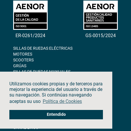
ER-0261/2024
GS-0015/2024
SILLAS DE RUEDAS ELÉCTRICAS
MOTORES
SCOOTERS
GRÚAS
SILLAS DE RUEDAS MANUALES
Utilizamos cookies propias y de terceros para
CONTACTO
mejorar la experiencia del usuario a través de
su navegación. Si continúas navegando
BLOG
aceptas su uso
Política de Cookies
NOSOTROS
Entendido
DESCARGAS
CANAL ÉTICO