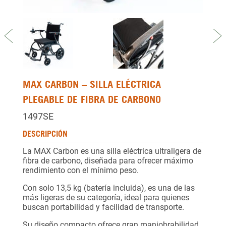
Previous
Ne
MAX CARBON – SILLA ELÉCTRICA
PLEGABLE DE FIBRA DE CARBONO
1497SE
DESCRIPCIÓN
La MAX Carbon es una silla eléctrica ultraligera de
fibra de carbono, diseñada para ofrecer máximo
rendimiento con el mínimo peso.
Con solo 13,5 kg (batería incluida), es una de las
más ligeras de su categoría, ideal para quienes
buscan portabilidad y facilidad de transporte.
Su diseño compacto ofrece gran maniobrabilidad