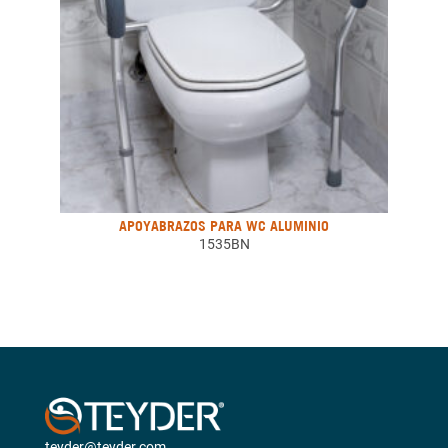
APOYABRAZOS PARA WC ALUMINIO
1535BN
teyder@teyder.com