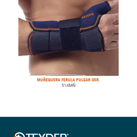
MUÑEQUERA FERULA PULGAR DER.
514MÑ