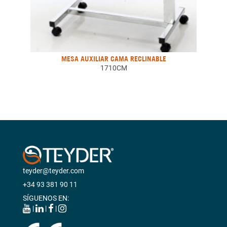
MESA AUXILIAR CAMA RECLINABLE
1710CM
teyder@teyder.com
+34 93 381 90 11
SÍGUENOS EN:
|
|
|