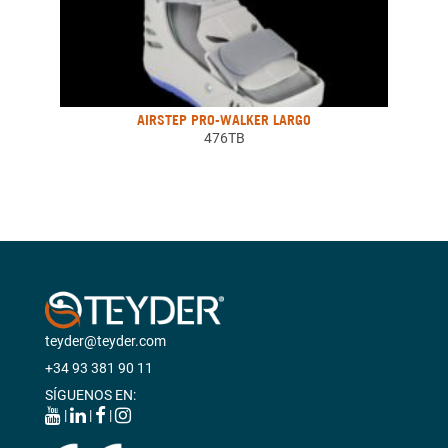
AIRSTEP PRO-WALKER LARGO
476TB
teyder@teyder.com
+34 93 381 90 11
SÍGUENOS EN:
|
|
|