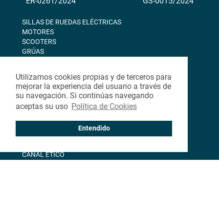
ER-0261/2024
GS-0015/2024
SILLAS DE RUEDAS ELÉCTRICAS
MOTORES
SCOOTERS
GRÚAS
SILLAS DE RUEDAS MANUALES
Utilizamos cookies propias y de terceros para
mejorar la experiencia del usuario a través de
CONTACTO
su navegación. Si continúas navegando
BLOG
aceptas su uso
Política de Cookies
NOSOTROS
Entendido
DESCARGAS
CANAL ÉTICO
©2026 · TEYDER · Todos los derechos reservados
Aviso Legal & Política de Privacidad
|
Política de Cookies
|