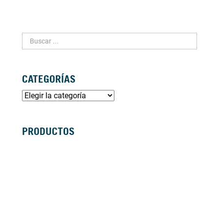
CATEGORÍAS
PRODUCTOS
SILLAS DE RUEDAS MANUALES
SILLAS DE RUEDAS ELÉCTRICAS
SILLAS DE RUEDAS ACTIVAS
SCOOTERS ELÉCTRICOS
ANDADORES
BASTONES Y MULETAS
CAMAS
BAÑO