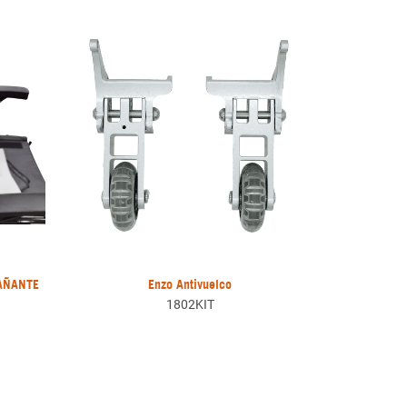
AÑANTE
Enzo Antivuelco
1802KIT