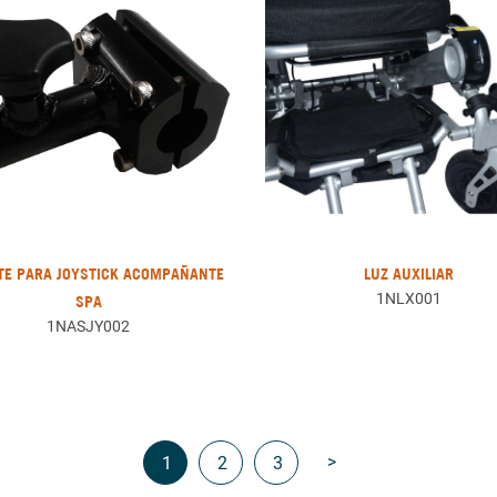
TE PARA JOYSTICK ACOMPAÑANTE
LUZ AUXILIAR
1NLX001
SPA
1NASJY002
>
1
2
3