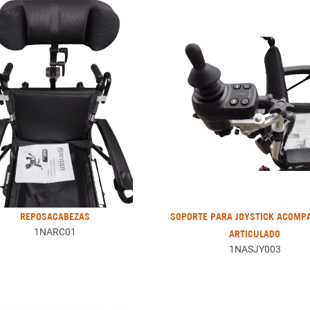
REPOSACABEZAS
SOPORTE PARA JOYSTICK ACOMP
1NARC01
ARTICULADO
1NASJY003