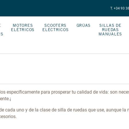
T. +34 93 3
E
MOTORES
SCOOTERS
GRÚAS
SILLAS DE
ELÉTRICOS
ELÉCTRICOS
RUEDAS
AS
MANUALES
os específicamente para prosperar tu calidad de vida: son necesa
ente.¡
e cada uno y de la clase de silla de ruedas que use, aunque la 
cesorios.