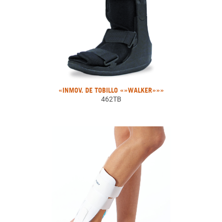
«INMOV. DE TOBILLO «»WALKER»»»
462TB