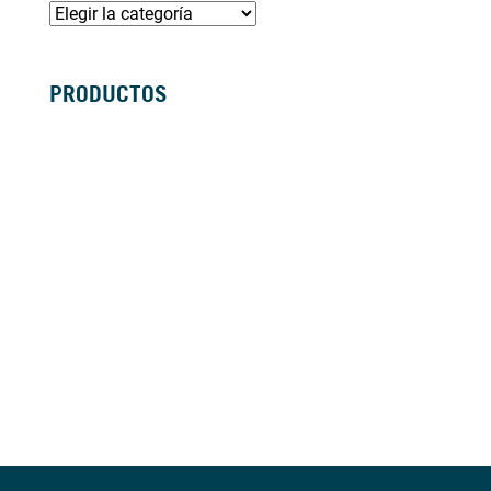
PRODUCTOS
SILLAS DE RUEDAS MANUALES
SILLAS DE RUEDAS ELÉCTRICAS
SILLAS DE RUEDAS ACTIVAS
SCOOTERS ELÉCTRICOS
ANDADORES
BASTONES Y MULETAS
CAMAS
BAÑO
GRÚAS
VIDA DIÁRIA
ANTIESCARAS