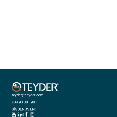
SCOOTERS ELÉCTRICOS
ANDADORES
BASTONES Y MULETAS
CAMAS
BAÑO
GRÚAS
VIDA DIÁRIA
ANTIESCARAS
teyder@teyder.com
+34 93 381 90 11
SÍGUENOS EN:
|
|
|