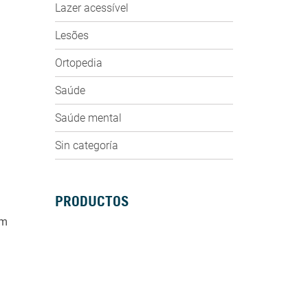
Lazer acessível
Lesões
Ortopedia
Saúde
Saúde mental
Sin categoría
PRODUCTOS
am
SILLAS DE RUEDAS MANUALES
SILLAS DE RUEDAS ELÉCTRICAS
SILLAS DE RUEDAS ACTIVAS
SCOOTERS ELÉCTRICOS
ANDADORES
BASTONES Y MULETAS