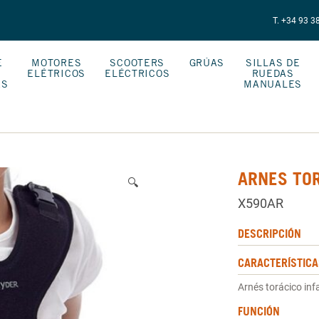
T. +34 93 3
E
MOTORES
SCOOTERS
GRÚAS
SILLAS DE
ELÉTRICOS
ELÉCTRICOS
RUEDAS
AS
MANUALES
ARNES TO
🔍
X590AR
DESCRIPCIÓN
CARACTERÍSTICA
Arnés torácico infa
FUNCIÓN