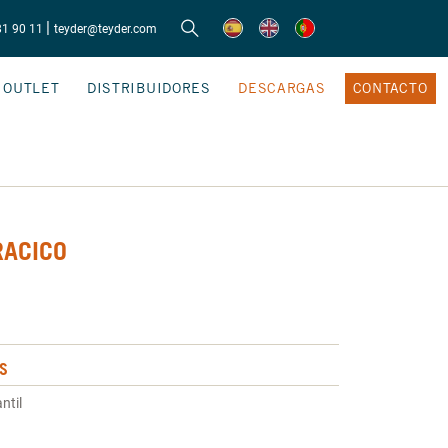
|
81 90 11
teyder@teyder.com
OUTLET
DISTRIBUIDORES
DESCARGAS
CONTACTO
RACICO
S
ntil