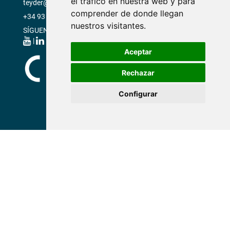
el tráfico en nuestra web y para
teyder@teyder.com
comprender de donde llegan
+34 93 381 90 11
nuestros visitantes.
SÍGUENOS EN:
|
|
|
Aceptar
Rechazar
Configurar
ER-0261/2024
GS-0015/2024
ELECTRIC WHEELCHAIRS
ENGINES